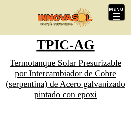
Skip
MENU
to
content
TPIC-AG
Termotanque Solar Presurizable
por Intercambiador de Cobre
(serpentina) de Acero galvanizado
pintado con epoxi